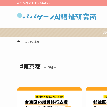
AIと福祉の未来を科学する
無
ホーム
#東京都
#東京都
– tag –