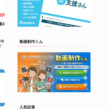
援A
。
動画制作くん
事業
ど
人気記事