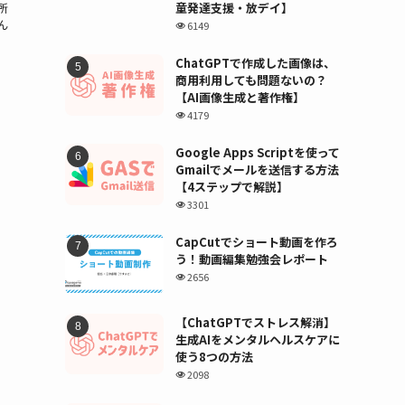
所
童発達支援・放デイ】
ん
6149
ChatGPTで作成した画像は、
商用利用しても問題ないの？
【AI画像生成と著作権】
4179
Google Apps Scriptを使って
Gmailでメールを送信する方法
【4ステップで解説】
3301
CapCutでショート動画を作ろ
う！動画編集勉強会レポート
2656
【ChatGPTでストレス解消】
生成AIをメンタルヘルスケアに
使う8つの方法
2098