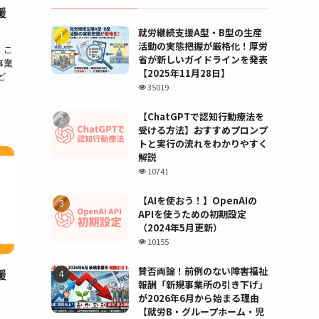
援
就労継続支援A型・B型の生産
活動の実態把握が厳格化！厚労
。こ
省が新しいガイドラインを発表
事業
【2025年11月28日】
ど
35019
【ChatGPTで認知行動療法を
受ける方法】おすすめプロンプ
トと実行の流れをわかりやすく
解説
10741
【AIを使おう！】OpenAIの
APIを使うための初期設定
（2024年5月更新）
10155
賛否両論！前例のない障害福祉
援
報酬「新規事業所の引き下げ」
が2026年6月から始まる理由
。
【就労B・グループホーム・児