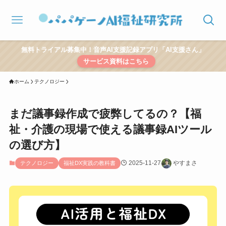
無料トライアル募集中！音声AI支援記録アプリ「AI支援さん」
サービス資料はこちら
ホーム
テクノロジー
まだ議事録作成で疲弊してるの？【福
祉・介護の現場で使える議事録AIツール
の選び方】
2025-11-27
やすまさ
テクノロジー
福祉DX実践の教科書