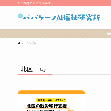
AIと福祉の未来を科学する
無
ホーム
北区
北区
– tag –