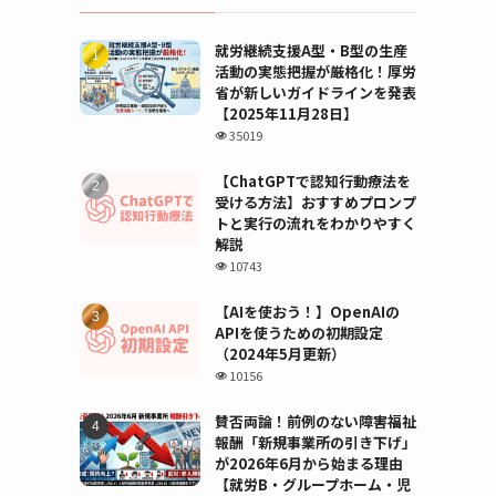
就労継続支援A型・B型の生産
活動の実態把握が厳格化！厚労
省が新しいガイドラインを発表
【2025年11月28日】
35019
【ChatGPTで認知行動療法を
受ける方法】おすすめプロンプ
トと実行の流れをわかりやすく
解説
10743
【AIを使おう！】OpenAIの
APIを使うための初期設定
（2024年5月更新）
10156
賛否両論！前例のない障害福祉
報酬「新規事業所の引き下げ」
が2026年6月から始まる理由
【就労B・グループホーム・児